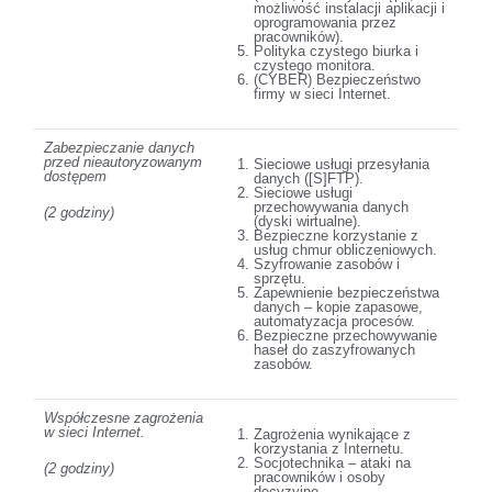
możliwość instalacji aplikacji i
oprogramowania przez
pracowników).
Polityka czystego biurka i
czystego monitora.
(CYBER) Bezpieczeństwo
firmy w sieci Internet.
Zabezpieczanie danych
przed nieautoryzowanym
Sieciowe usługi przesyłania
dostępem
danych ([S]FTP).
Sieciowe usługi
przechowywania danych
(2 godziny)
(dyski wirtualne).
Bezpieczne korzystanie z
usług chmur obliczeniowych.
Szyfrowanie zasobów i
sprzętu.
Zapewnienie bezpieczeństwa
danych – kopie zapasowe,
automatyzacja procesów.
Bezpieczne przechowywanie
haseł do zaszyfrowanych
zasobów.
Współczesne zagrożenia
w sieci Internet.
Zagrożenia wynikające z
korzystania z Internetu.
Socjotechnika – ataki na
(2 godziny)
pracowników i osoby
decyzyjne.